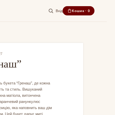
Вхід
Кошик ·
0
27
енаш”
ть букета “Гренаш”, де кожна
сть та стиль. Вишуканий
іжна матіола, витончена
маранчевий ранункулюс
зицію, яка наповнить ваш дім
м. Цей букет дарує миті