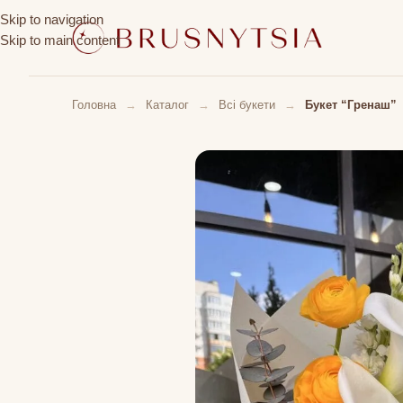
Skip to navigation
Skip to main content
Головна
→
Каталог
→
Всі букети
→
Букет “Гренаш”