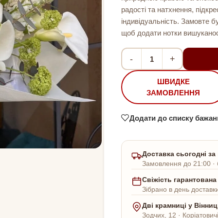
радості та натхнення, підкр
індивідуальність. Замовте бу
щоб додати нотки вишуканост
-
+
ШВИДКЕ
ЗАМОВЛЕННЯ
Додати до списку бажан
Доставка сьогодні за
Замовлення до 21:00 · 
Свіжість гарантована
Зібрано в день доставки
Дві крамниці у Вінниц
Зодчих, 12 · Коріатович