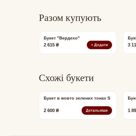
Разом купують
Букет "Вердехо"
Бук
2 615
₴
3 1
+ Додати
Схожі букети
Букет в жовто зелених тонах S
Бук
2 600
₴
1 8
Детальніше