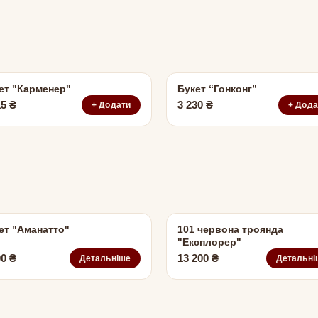
ет "Карменер"
Букет “Гонконг”
15
₴
3 230
₴
+ Додати
+ Дода
ет "Аманатто"
101 червона троянда
"Експлорер"
90
₴
13 200
₴
Детальніше
Детальні