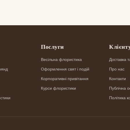
г
Послуги
Клієнт
Весільна флористика
Доставка т
оянд
Оформлення свят і подій
Про нас
Корпоративні привітання
Контакти
Курси флористики
Публічна 
стики
Політика к