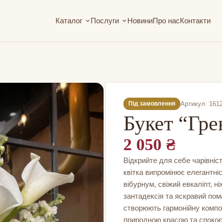
Каталог
Послуги
Новини
Про нас
Контакти
Артикул: 161
Під замовлення
Букет “Гр
2 050
₴
Відкрийте для себе чарівніс
квітка випромінює елегантні
вібурнум, свіжий евкаліпт, н
зантадексія та яскравий по
створюють гармонійну компо
природною красою та спокоє