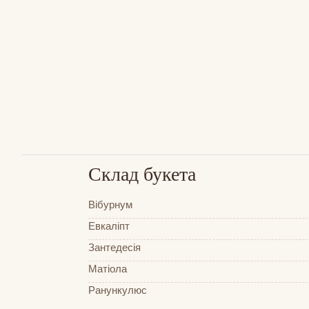
Склад букета
Вібурнум
Евкаліпт
Зантедесія
Матіола
Ранункулюс