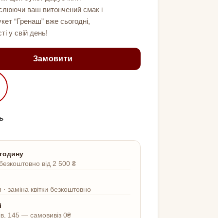
еслюючи ваш витончений смак і
кет “Гренаш” вже сьогодні,
і у свій день!
Замовити
ь
 годину
безкоштовно від 2 500 ₴
 · заміна квітки безкоштовно
і
ів, 145 — самовивіз 0₴