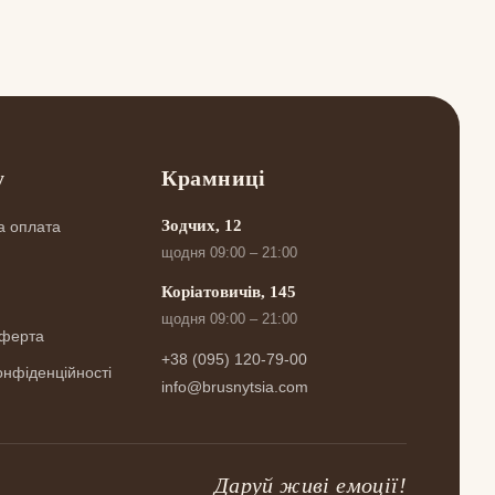
у
Крамниці
Зодчих, 12
а оплата
щодня 09:00 – 21:00
Коріатовичів, 145
щодня 09:00 – 21:00
оферта
+38 (095) 120-79-00
онфіденційності
info@brusnytsia.com
Даруй живі емоції!