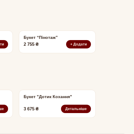
Букет “Пінотаж”
2 755
₴
ти
+ Додати
Букет "Дотик Кохання"
3 675
₴
ше
Детальніше