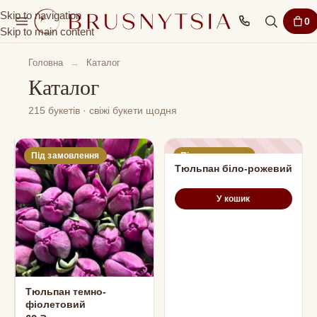
Skip to navigation
0
Skip to main content
Головна
→
Каталог
Каталог
215 букетів · свіжі букети щодня
Під замовлення
Під замовлення
Тюльпан біло-рожевий
У кошик
Тюльпан темно-
фіолетовий