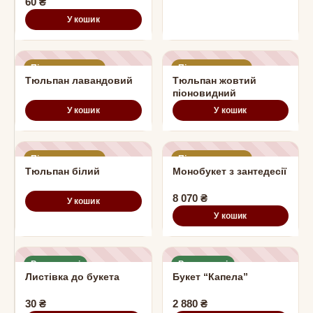
60
₴
У кошик
Під замовлення
Під замовлення
Тюльпан лавандовий
Тюльпан жовтий
піоновидний
У кошик
У кошик
Під замовлення
Під замовлення
Тюльпан білий
Монобукет з зантедесії
8 070
₴
У кошик
У кошик
В наявності
В наявності
Листівка до букета
Букет “Капела”
30
₴
2 880
₴