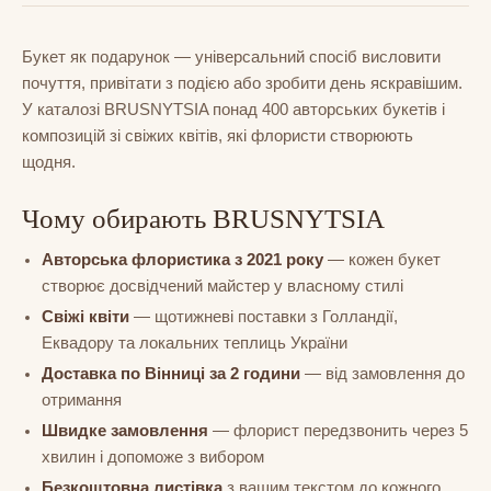
Букет як подарунок — універсальний спосіб висловити
почуття, привітати з подією або зробити день яскравішим.
У каталозі BRUSNYTSIA понад 400 авторських букетів і
композицій зі свіжих квітів, які флористи створюють
щодня.
Чому обирають BRUSNYTSIA
Авторська флористика з 2021 року
— кожен букет
створює досвідчений майстер у власному стилі
Свіжі квіти
— щотижневі поставки з Голландії,
Еквадору та локальних теплиць України
Доставка по Вінниці за 2 години
— від замовлення до
отримання
Швидке замовлення
— флорист передзвонить через 5
хвилин і допоможе з вибором
Безкоштовна листівка
з вашим текстом до кожного