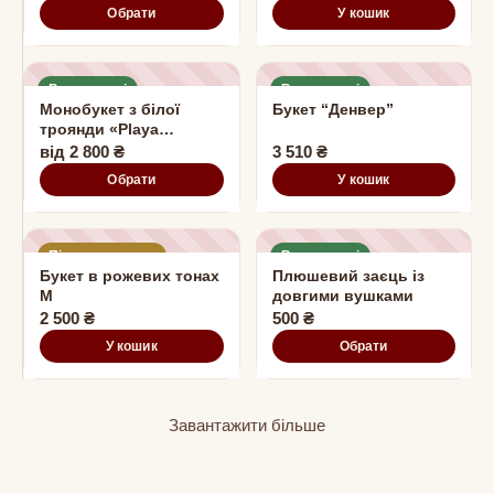
Обрати
У кошик
В наявності
В наявності
Монобукет з білої
Букет “Денвер”
троянди «Playa
Blanka»
від
2 800
₴
3 510
₴
Обрати
У кошик
Під замовлення
В наявності
Букет в рожевих тонах
Плюшевий заєць із
М
довгими вушками
2 500
₴
500
₴
У кошик
Обрати
Завантажити більше