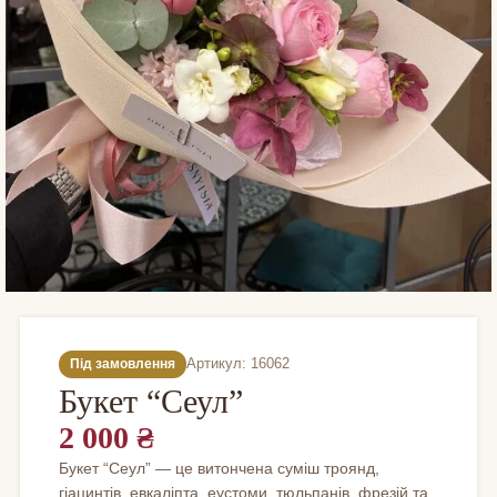
Артикул: 16062
Під замовлення
Букет “Сеул”
2 000
₴
Букет “Сеул” — це витончена суміш троянд,
гіацинтів, евкаліпта, еустоми, тюльпанів, фрезій та