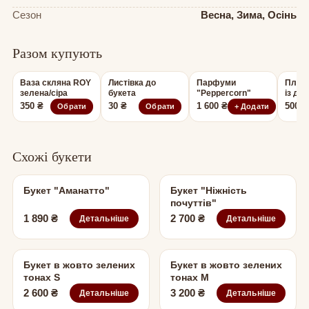
Сезон
Весна, Зима, Осінь
Разом купують
Ваза скляна ROY
Листівка до
Парфуми
Плюш
зелена/сіра
букета
"Peppercorn"
із до
вушк
350
₴
30
₴
1 600
₴
500
₴
Обрати
Обрати
+ Додати
Схожі букети
Букет "Аманатто"
Букет "Ніжність
почуттів"
1 890
₴
2 700
₴
Детальніше
Детальніше
Букет в жовто зелених
Букет в жовто зелених
тонах S
тонах M
2 600
₴
3 200
₴
Детальніше
Детальніше