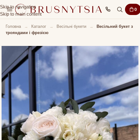
Skip to navigation
0
Skip to main content
Головна
→
Каталог
→
Весільні букети
→
Весільний букет з
трояндами і фрезією