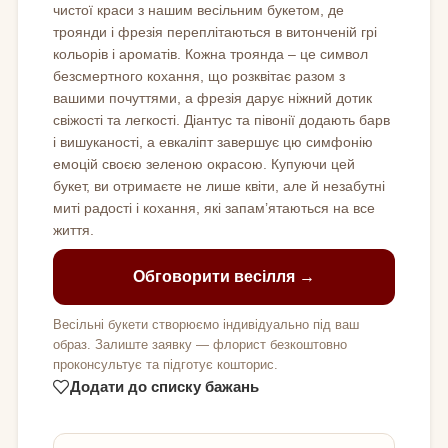
чистої краси з нашим весільним букетом, де
троянди і фрезія переплітаються в витонченій грі
кольорів і ароматів. Кожна троянда – це символ
безсмертного кохання, що розквітає разом з
вашими почуттями, а фрезія дарує ніжний дотик
свіжості та легкості. Діантус та півонії додають барв
і вишуканості, а евкаліпт завершує цю симфонію
емоцій своєю зеленою окрасою. Купуючи цей
букет, ви отримаєте не лише квіти, але й незабутні
миті радості і кохання, які запам’ятаються на все
життя.
Обговорити весілля →
Весільні букети створюємо індивідуально під ваш
образ. Залиште заявку — флорист безкоштовно
проконсультує та підготує кошторис.
Додати до списку бажань