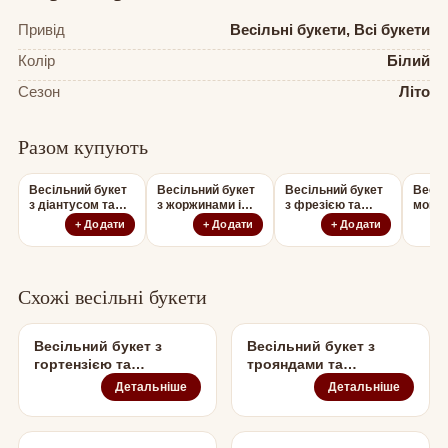
Привід
Весільні букети, Всі букети
Колір
Білий
Сезон
Літо
Разом купують
Весільний букет
Весільний букет
Весільний букет
Весіл
з діантусом та
з жоржинами і
з фрезією та
моноб
фрезією
фрезією
зантедесією
рану
+ Додати
+ Додати
+ Додати
Схожі весільні букети
Весільний букет з
Весільний букет з
гортензією та
трояндами та
півоніями
астільбою
Детальніше
Детальніше