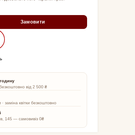
Замовити
ь
 годину
безкоштовно від 2 500 ₴
 · заміна квітки безкоштовно
і
ів, 145 — самовивіз 0₴