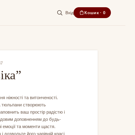
Вхід
Кошик ·
0
47
іка”
я ніжності та витонченості.
 та тюльпани створюють
наповнить ваш простір радістю і
чудовим доповненням до будь-
і емоції та моменти щастя.
 і дозвольте його чарівній красі