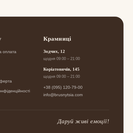
у
Крамниці
Зодчих, 12
а оплата
щодня 09:00 – 21:00
Коріатовичів, 145
щодня 09:00 – 21:00
оферта
+38 (095) 120-79-00
онфіденційності
info@brusnytsia.com
Даруй живі емоції!