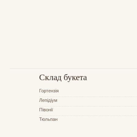
Склад букета
Гортензія
Лепідіум
Півонії
Тюльпан