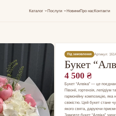
Каталог
Послуги
Новини
Про нас
Контакти
Артикул: 161
Під замовлення
Букет “Алв
4 500
₴
Букет “Алвіка” — це поєднанн
Півонії, гортензія, лепідіум
гармонійну композицію, яка 
свіжістю. Цей букет стане 
якого свята, даруючи приємн
Замовте букет “Алвіка” зараз