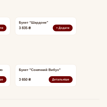
Букет “Шардоне”
3 835
₴
ти
+ Додати
ою
Букет "Сонячний Вибух"
3 650
₴
ше
Детальніше