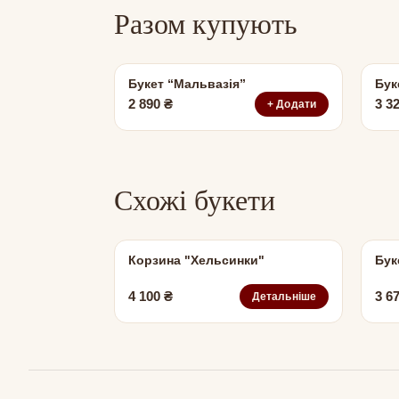
Разом купують
Букет “Мальвазія”
Бук
2 890
₴
3 3
+ Додати
Схожі букети
Корзина "Хельсинки"
Бук
4 100
₴
3 6
Детальніше