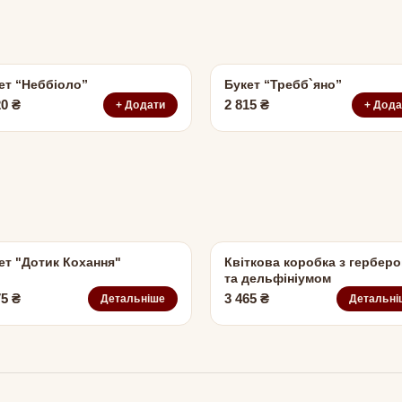
ет “Неббіоло”
Букет “Требб`яно”
20
₴
2 815
₴
+ Додати
+ Дода
ет "Дотик Кохання"
Квіткова коробка з гербер
та дельфініумом
75
₴
3 465
₴
Детальніше
Детальні