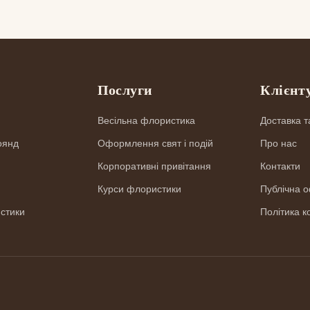
г
Послуги
Клієнт
Весільна флористика
Доставка т
оянд
Оформлення свят і подій
Про нас
Корпоративні привітання
Контакти
Курси флористики
Публічна 
стики
Політика к