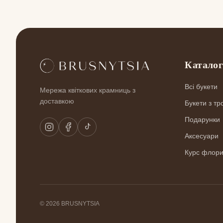
Катало
Всі букети
Мережа квіткових крамниць з
доставкою
Букети з тр
Подарунки
Аксесуари
Курс флори
© 2026 BRUSNYTSIA