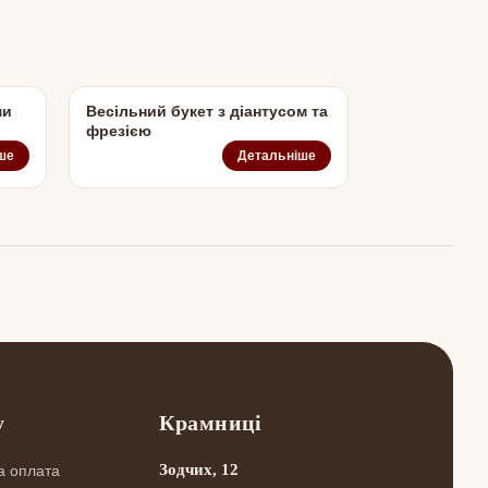
ми
Весільний букет з діантусом та
фрезією
ше
Детальніше
у
Крамниці
Зодчих, 12
а оплата