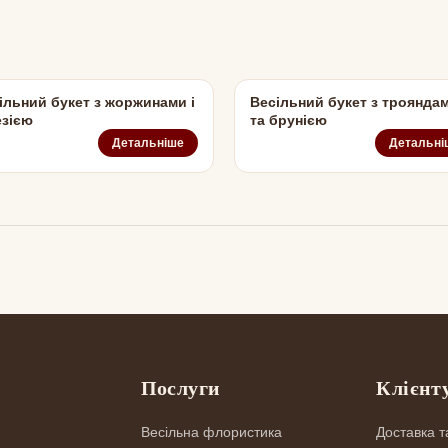
ільний букет з жоржинами і
Весільний букет з троянда
зією
та брунією
Детальніше
Детальні
г
Послуги
Клієнт
Весільна флористика
Доставка т