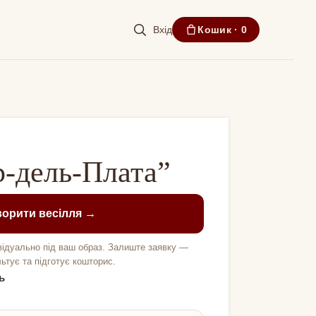
Вхід
Кошик ·
0
р-дель-Плата”
орити весілля →
відуально під ваш образ. Залиште заявку —
тує та підготує кошторис.
ь