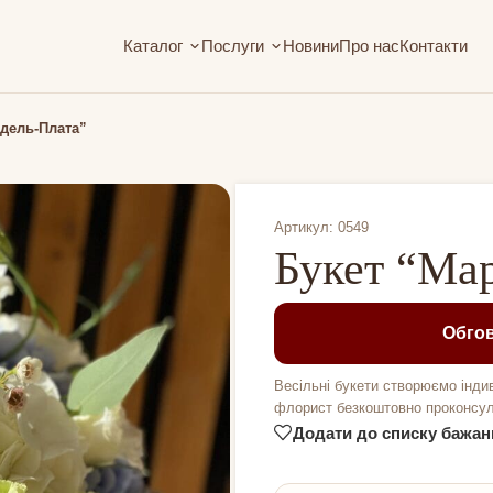
Каталог
Послуги
Новини
Про нас
Контакти
-дель-Плата”
Артикул: 0549
Букет “Ма
Обгов
Весільні букети створюємо інди
флорист безкоштовно проконсуль
Додати до списку бажан