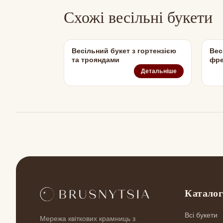
Схожі весільні букети
Весільний букет з гортензією
Вес
та трояндами
фре
Детальніше
Катало
Всі букети
Мережа квіткових крамниць з