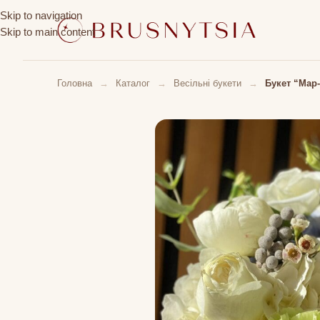
Skip to navigation
Skip to main content
Головна
→
Каталог
→
Весільні букети
→
Букет “Мар